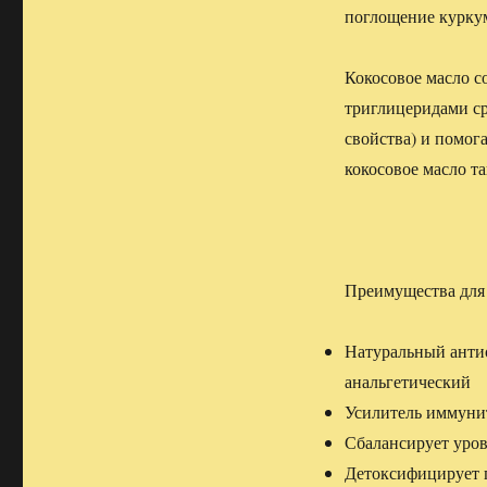
поглощение куркум
Кокосовое масло с
триглицеридами с
свойства) и помог
кокосовое масло т
Преимущества для 
Натуральный анти
анальгетический
Усилитель иммуни
Сбалансирует уров
Детоксифицирует 