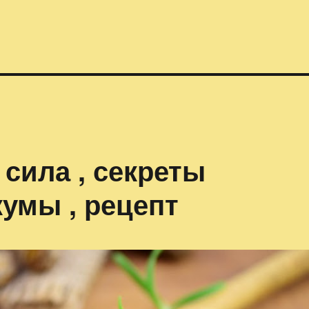
 сила , секреты
умы , рецепт