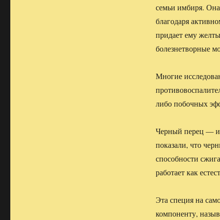
семьи имбиря. Она
благодаря активно
придает ему желты
болезнетворные мо
Многие исследован
противовоспалител
либо побочных эф
Черный перец — ис
показали, что черн
способности сжига
работает как есте
Эта специя на сам
компоненту, назыв