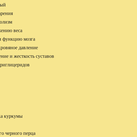
ный
арения
болизм
жению веса
и функцию мозга
кровяное давление
ние и жесткость суставов
триглицеридов
ка куркумы
го черного перца