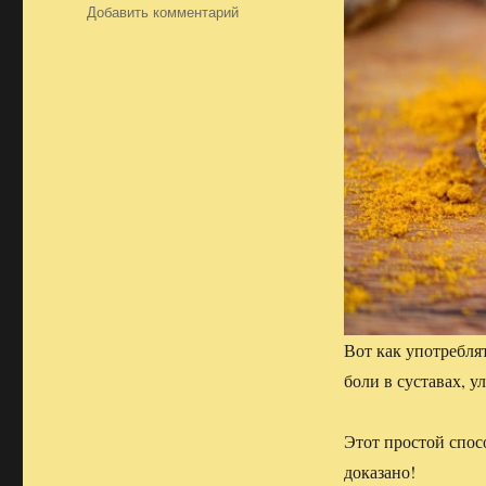
Добавить комментарий
к
записи
куркума,
целебная
сила
,
секреты
употребления
куркумы
,
рецепт
Вот как употребля
боли в суставах, у
Этот простой спос
доказано!