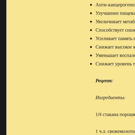
Анти-канцероген
Улучшение пищев
Увеличивает мета
Способствует сни
Усиливает память 
Снижает высокое 
Уменьшает воспале
Снижает уровень 
Рецепт:
Ингредиенты:
1/4 стакана порош
1 ч.л. свежемолото