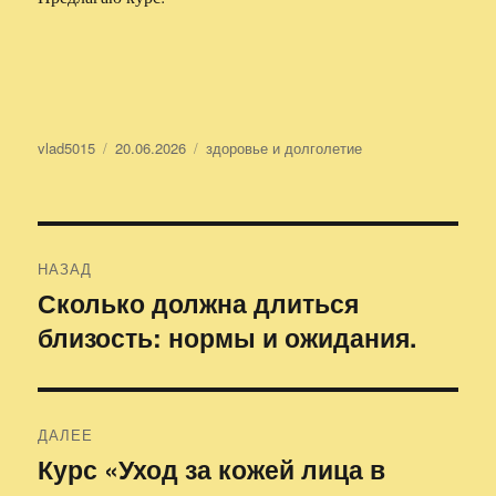
Автор
vlad5015
Опубликовано
20.06.2026
Рубрики
здоровье и долголетие
Навигация
НАЗАД
по
Сколько должна длиться
Предыдущая
близость: нормы и ожидания.
запись:
записям
ДАЛЕЕ
Курс «Уход за кожей лица в
Следующая