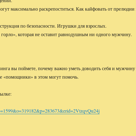
ений.
огут максимально раскрепоститься. Как кайфовать от прелюдии
струкция по безопасности. Игрушки для взрослых.
 горло», которая не оставит равнодушным ни одного мужчину.
инга вы поймете, почему важно уметь доводить себя и мужчину
ие «помощники» в этом могут помочь.
ылке:
u/?idp=1599&o=319182&p=283673&erid=2VtzqvQu24j