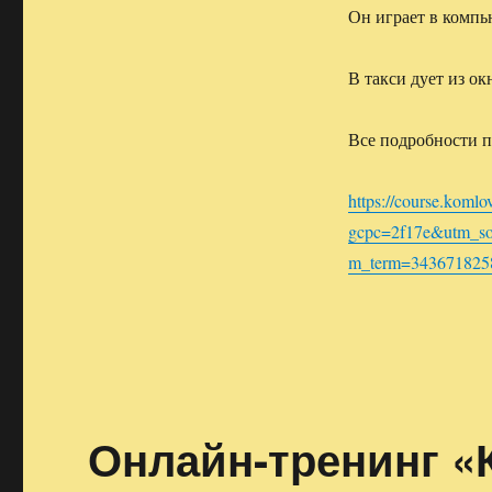
Он играет в компью
В такси дует из о
Все подробности п
https://course.komlo
gcpc=2f17e&utm_s
m_term=343671825
Онлайн-тренинг «К