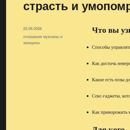
страсть и умопом
Что вы уз
Опубликовано
22.06.2026
Рубрики
отношения мужчины и
женщины
Способы управлят
Как достичь невер
Какие есть позы д
Секс-гаджеты, кот
Как приворожить 
Для кого