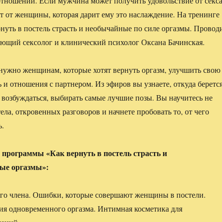
отношений. Если мужчина может получить удовольствие от секса
ет от женщины, которая дарит ему это наслаждение. На тренинге
ернуть в постель страсть и необычайные по силе оргазмы. Провод
ющий сексолог и клинический психолог Оксана Бачинская.
нужно женщинам, которые хотят вернуть оргазм, улучшить свою
 и отношения с партнером. Из эфиров вы узнаете, откуда беретс
о возбуждаться, выбирать самые лучшие позы. Вы научитесь не
тела, откровенных разговоров и начнете пробовать то, от чего
ь.
 программы «Как вернуть в постель страсть и
ые оргазмы»:
го члена. Ошибки, которые совершают женщины в постели.
я одновременного оргазма. Интимная косметика для