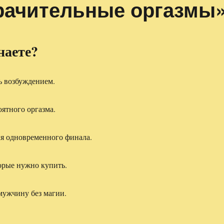
рачительные оргазмы
наете?
ь возбуждением.
оятного оргазма.
ля одновременного финала.
орые нужно купить.
мужчину без магии.