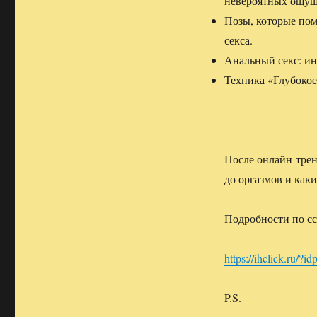
невероятных ощущ
Позы, которые пом
секса.
Анальный секс: ин
Техника «Глубокое
После онлайн-трен
до оргазмов и как
Подробности по сс
https://ihclick.r
P.S.