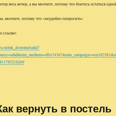
тер весь вечер, а вы молчите, потому что боитесь остаться одно
кна, молчите, потому что «неудобно попросить»
о ссылке:
va.ru/mk_dostoina/salid?
ource=salid&utm_medium=offer34367&utm_campaign=wm182581&u
811785218269
ак вернуть в постель