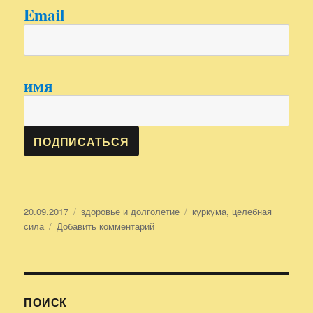
Email
имя
ПОДПИСАТЬСЯ
Опубликовано
20.09.2017
Рубрики
здоровье и долголетие
Метки
куркума
,
целебная
сила
Добавить комментарий
к
записи
куркума,
целебная
сила
,
ПОИСК