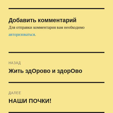
Добавить комментарий
Для отправки комментария вам необходимо
авторизоваться
.
Навигация
НАЗАД
по
Жить здОрово и здорОво
Предыдущая
запись:
записям
ДАЛЕЕ
НАШИ ПОЧКИ!
Следующая
запись: