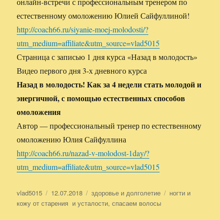
онлайн-встречи с профессиональным тренером по
естественному омоложению Юлией Сайфуллиной!
http://coach66.ru/siyanie-moej-molodosti/?
utm_medium=affiliate&utm_source=vlad5015
Страница с записью 1 дня курса «Назад в молодость»
Видео первого дня 3-х дневного курса
Назад в молодость! Как за 4 недели стать молодой и
энергичной, с помощью естественных способов
омоложения
Автор — профессиональный тренер по естественному
омоложению Юлия Сайфуллина
http://coach66.ru/nazad-v-molodost-1day/?
utm_medium=affiliate&utm_source=vlad5015
Автор
vlad5015
Опубликовано
12.07.2018
Рубрики
здоровье и долголетие
Метки
ногти и
кожу от старения и усталости
,
спасаем волосы