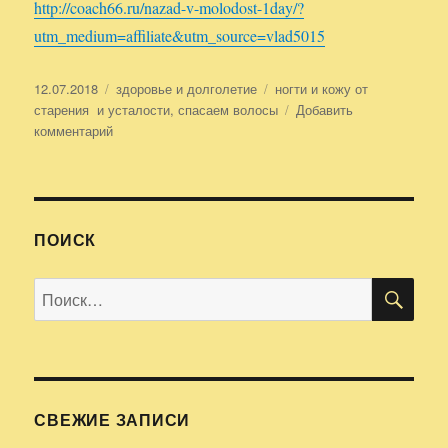
http://coach66.ru/nazad-v-molodost-1day/?
utm_medium=affiliate&utm_source=vlad5015
Опубликовано
12.07.2018
Рубрики
здоровье и долголетие
Метки
ногти и кожу от
старения и усталости
,
спасаем волосы
Добавить
комментарий
к
записи
спасаем
волосы,
ногти
и
ПОИСК
кожу
от
ПО
Искать:
старения
и
усталости
СВЕЖИЕ ЗАПИСИ