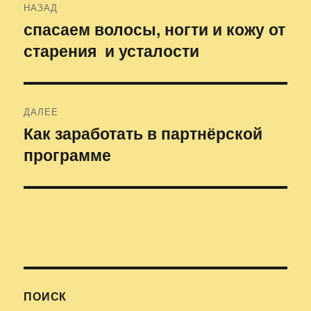
НАЗАД
по
спасаем волосы, ногти и кожу от
Предыдущая
старения и усталости
запись:
записям
ДАЛЕЕ
Как заработать в партнёрской
Следующая
программе
запись:
ПОИСК