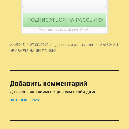
Рассылка на платформе OnWiz
Автор
vlad5015
Опубликовано
27.09.2018
Рубрики
здоровье и долголетие
Метки
МЫ САМИ
УБИВАЕМ НАШИ ПОЧКИ!
Добавить комментарий
Для отправки комментария вам необходимо
авторизоваться
.
Навигация