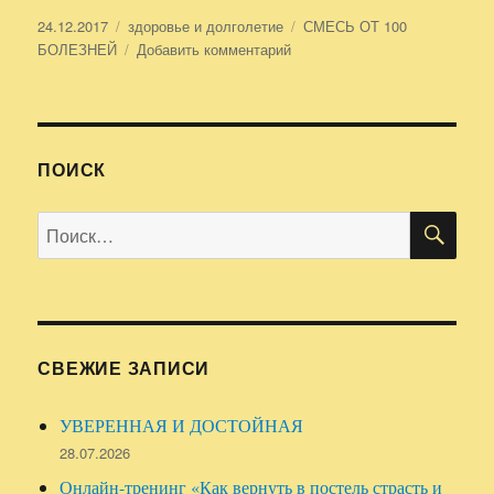
Опубликовано
24.12.2017
Рубрики
здоровье и долголетие
Метки
СМЕСЬ ОТ 100
БОЛЕЗНЕЙ
Добавить комментарий
к
записи
СМЕСЬ
ОТ
100
БОЛЕЗНЕЙ
ПОИСК
ПО
Искать:
СВЕЖИЕ ЗАПИСИ
УВЕРЕННАЯ И ДОСТОЙНАЯ
28.07.2026
Онлайн-тренинг «Как вернуть в постель страсть и