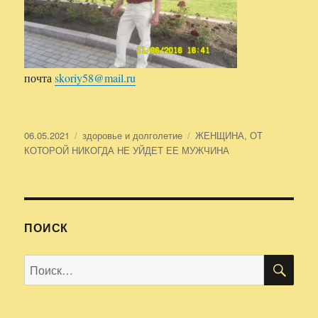
почта
skoriy58@mail.ru
Опубликовано
06.05.2021
Рубрики
здоровье и долголетие
Метки
ЖЕНЩИНА
,
ОТ
КОТОРОЙ НИКОГДА НЕ УЙДЕТ ЕЕ МУЖЧИНА
ПОИСК
ПО
Искать: