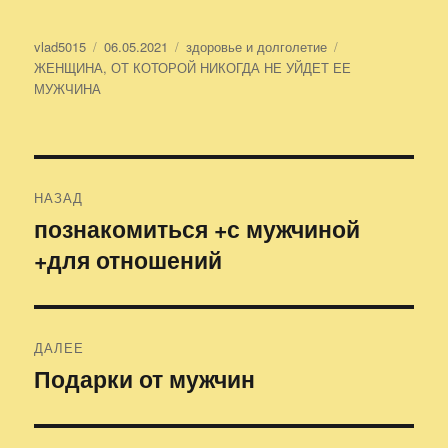
Автор
vlad5015
Опубликовано
06.05.2021
Рубрики
здоровье и долголетие
Метки
ЖЕНЩИНА
,
ОТ КОТОРОЙ НИКОГДА НЕ УЙДЕТ ЕЕ
МУЖЧИНА
Навигация
НАЗАД
по
познакомиться +с мужчиной
Предыдущая
+для отношений
запись:
записям
ДАЛЕЕ
Подарки от мужчин
Следующая
запись: