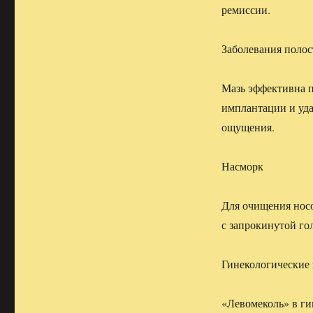
ремиссии.
Заболевания полос
Мазь эффективна п
имплантации и уда
ощущения.
Насморк
Для очищения носо
с запрокинутой го
Гинекологические 
«Левомеколь» в г