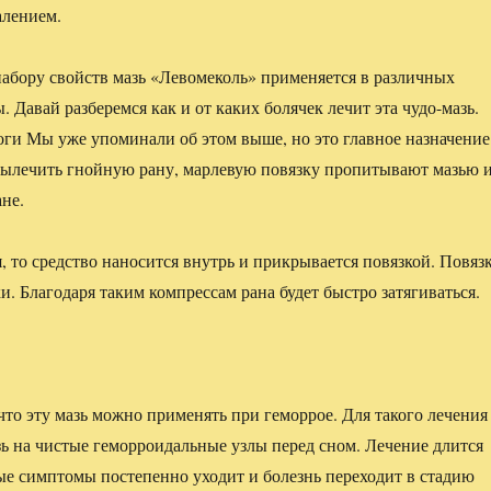
алением.
набору свойств мазь «Левомеколь» применяется в различных
 Давай разберемся как и от каких болячек лечит эта чудо-мазь.
ги Мы уже упоминали об этом выше, но это главное назначение
вылечить гнойную рану, марлевую повязку пропитывают мазью 
не.
, то средство наносится внутрь и прикрывается повязкой. Повяз
ки. Благодаря таким компрессам рана будет быстро затягиваться.
 что эту мазь можно применять при геморрое. Для такого лечения
зь на чистые геморроидальные узлы перед сном. Лечение длится
ые симптомы постепенно уходит и болезнь переходит в стадию