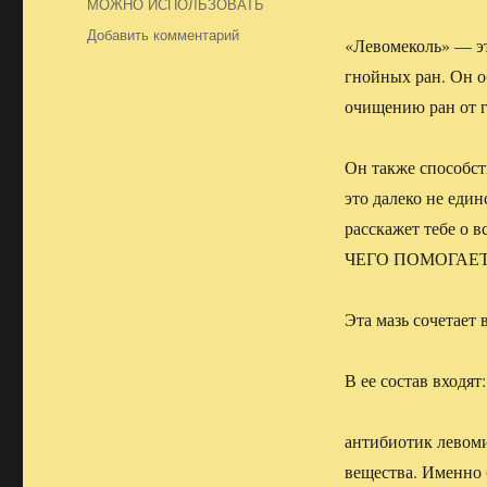
МОЖНО ИСПОЛЬЗОВАТЬ
Добавить комментарий
к
«Левомеколь» — эт
записи
гнойных ран. Он о
“ЛЕВОМЕКОЛЬ”
КАК
очищению ран от 
МОЖНО
ИСПОЛЬЗОВАТЬ
Он также способст
это далеко не еди
расскажет тебе о в
ЧЕГО ПОМОГАЕТ
Эта мазь сочетает 
В ее состав входят:
антибиотик левом
вещества. Именно 