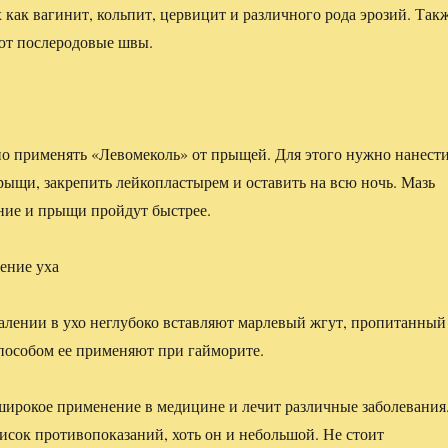
 как вагинит, кольпит, цервицит и различного рода эрозий. Так
ют послеродовые швы.
о применять «Левомеколь» от прыщей. Для этого нужно нанест
рыщи, закрепить лейкопластырем и оставить на всю ночь. Мазь
ние и прыщи пройдут быстрее.
ение уха
лении в ухо неглубоко вставляют марлевый жгут, пропитанный
пособом ее применяют при гайморите.
широкое применение в медицине и лечит различные заболевания
писок противопоказаний, хоть он и небольшой. Не стоит