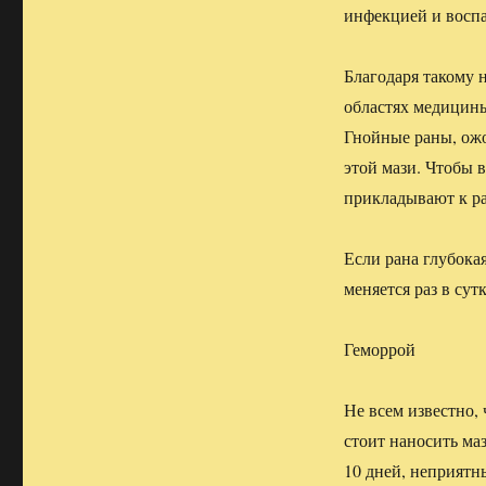
инфекцией и восп
Благодаря такому 
областях медицины.
Гнойные раны, ожо
этой мази. Чтобы 
прикладывают к ра
Если рана глубокая
меняется раз в сут
Геморрой
Не всем известно,
стоит наносить ма
10 дней, неприятн