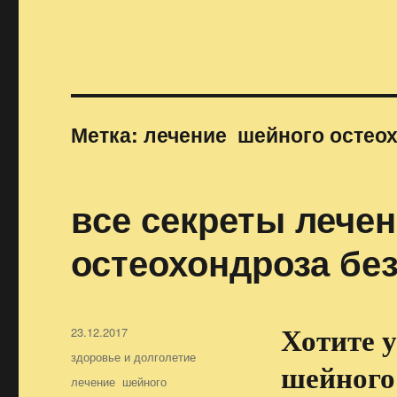
Метка:
лечение шейного остеох
все секреты лече
остеохондроза без
Хотите у
Опубликовано
23.12.2017
Рубрики
здоровье и долголетие
шейного 
Метки
лечение шейного