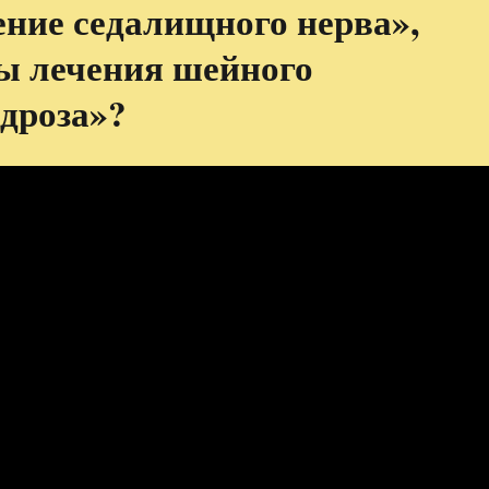
ние седалищного нерва»,
ы лечения шейного
ндроза»?