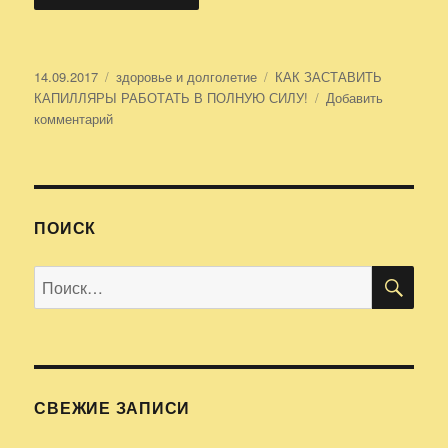
Опубликовано
14.09.2017
Рубрики
здоровье и долголетие
Метки
КАК ЗАСТАВИТЬ
КАПИЛЛЯРЫ РАБОТАТЬ В ПОЛНУЮ СИЛУ!
Добавить
комментарий
к
записи
КАК
ЗАСТАВИТЬ
КАПИЛЛЯРЫ
РАБОТАТЬ
ПОИСК
В
ПОЛНУЮ
ПО
Искать:
СИЛУ!
СВЕЖИЕ ЗАПИСИ