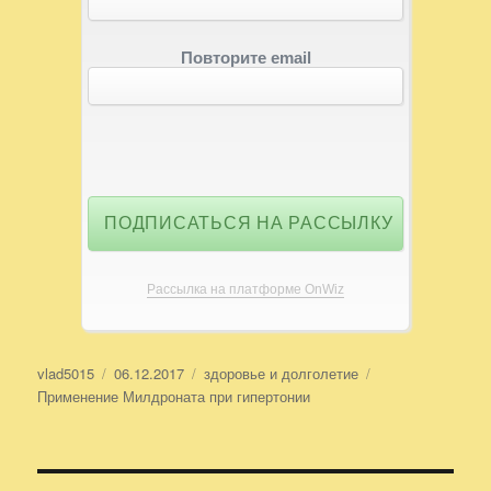
Повторите email
Рассылка на платформе OnWiz
Автор
vlad5015
Опубликовано
06.12.2017
Рубрики
здоровье и долголетие
Метки
Применение Милдроната при гипертонии