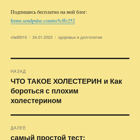
Подпишись бесплатно на мой блог:
forms.sendpulse.com/ee5cffe252
Автор
vlad5015
Опубликовано
24.01.2023
Рубрики
здоровье и долголетие
Навигация
НАЗАД
по
ЧТО ТАКОЕ ХОЛЕСТЕРИН и Как
Предыдущая
бороться с плохим
запись:
записям
холестерином
ДАЛЕЕ
самый простой тест:
Следующая