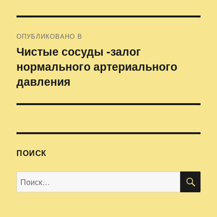
Навигация
ОПУБЛИКОВАНО В
по
Чистые сосуды -залог
нормального артериального
записям
давления
ПОИСК
ПО
Искать: