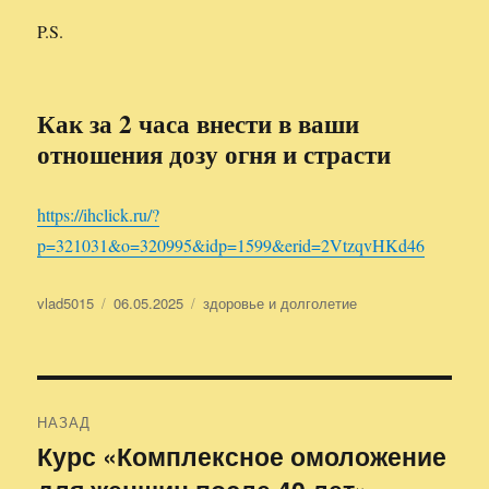
P.S.
Как за 2 часа внести в ваши
отношения дозу огня и страсти
https://ihclick.ru/?
p=321031&o=320995&idp=1599&erid=2VtzqvHKd46
Автор
vlad5015
Опубликовано
06.05.2025
Рубрики
здоровье и долголетие
Навигация
НАЗАД
по
Курс «Комплексное омоложение
Предыдущая
запись: