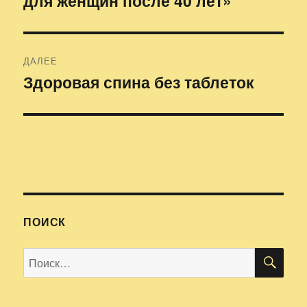
для женщин после 40 лет»
записям
ДАЛЕЕ
Здоровая спина без таблеток
Следующая
запись:
ПОИСК
ПО
Искать: