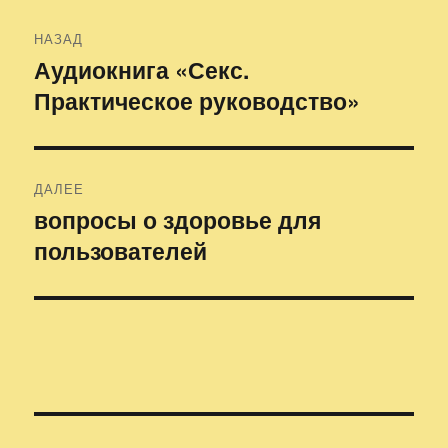
Навигация
НАЗАД
по
Аудиокнига «Секс.
Предыдущая
Практическое руководство»
запись:
записям
ДАЛЕЕ
вопросы о здоровье для
Следующая
пользователей
запись: