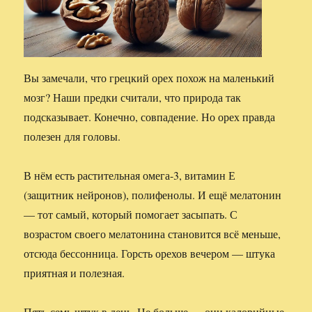
Вы замечали, что грецкий орех похож на маленький
мозг? Наши предки считали, что природа так
подсказывает. Конечно, совпадение. Но орех правда
полезен для головы.
В нём есть растительная омега-3, витамин Е
(защитник нейронов), полифенолы. И ещё мелатонин
— тот самый, который помогает засыпать. С
возрастом своего мелатонина становится всё меньше,
отсюда бессонница. Горсть орехов вечером — штука
приятная и полезная.
Пять-семь штук в день. Не больше — они калорийные.