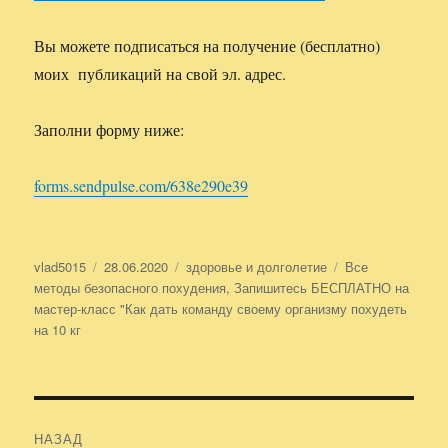
Вы можете подписаться на получение (бесплатно)
моих публикаций на свой эл. адрес.
Заполни форму ниже:
forms.sendpulse.com/638e290e39
Автор
vlad5015
Опубликовано
28.06.2020
Рубрики
здоровье и долголетие
Метки
Все
методы безопасного похудения
,
Запишитесь БЕСПЛАТНО на
мастер-класс "Как дать команду своему организму похудеть
на 10 кг
Навигация
НАЗАД