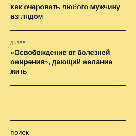
по
Как очаровать любого мужчину
Предыдущая
взглядом
запись:
записям
ДАЛЕЕ
«Освобождение от болезней
Следующая
ожирения», дающий желание
запись:
жить
ПОИСК