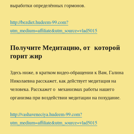
выработки определённых гормонов.
http://bezdiet.hudeem-99.com?
utm_medium=affiliate&utm_source=vlad5015
Получите Медитацию, от которой
горит жир
Здесь ниже, в кратком видео-обращении к Вам, Галина
Николаевна расскажет, как действует медитация на
человека. Расскажет о механизмах работы нашего
организма при воздействии медитации на похудание.
http://vashaveneciya.hudeem-99.com?
utm_medium=affiliate&utm_source=vlad5015