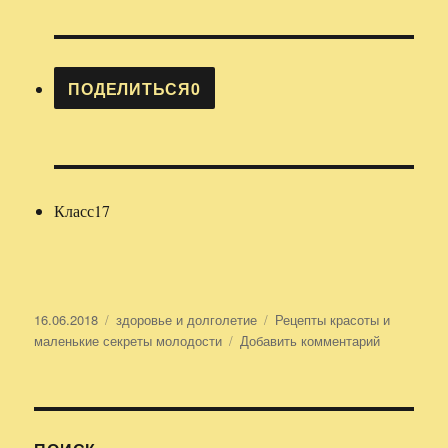
ПОДЕЛИТЬСЯ
0
Класс
17
Опубликовано
16.06.2018
Рубрики
здоровье и долголетие
Метки
Рецепты красоты и
маленькие секреты молодости
Добавить комментарий
к
записи
Рецепты
красоты
и
маленькие